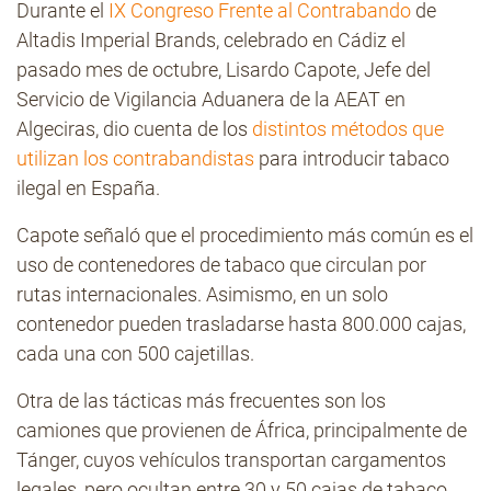
Durante el
IX Congreso Frente al Contrabando
de
Altadis Imperial Brands, celebrado en Cádiz el
pasado mes de octubre, Lisardo Capote, Jefe del
Contacto
Servicio de Vigilancia Aduanera de la AEAT en
Algeciras, dio cuenta de los
distintos métodos que
utilizan los contrabandistas
para introducir tabaco
ilegal en España.
Capote señaló que el procedimiento más común es el
uso de contenedores de tabaco que circulan por
rutas internacionales. Asimismo, en un solo
contenedor pueden trasladarse hasta 800.000 cajas,
cada una con 500 cajetillas.
Otra de las tácticas más frecuentes son los
camiones que provienen de África, principalmente de
Tánger, cuyos vehículos transportan cargamentos
legales, pero ocultan entre 30 y 50 cajas de tabaco