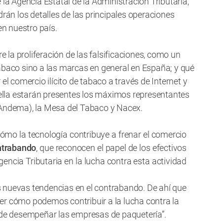
 la Agencia Estatal de la Administración Tributaria,
drán los detalles de las principales operaciones
en nuestro país.
la proliferación de las falsificaciones, como un
abaco sino a las marcas en general en España; y qué
el comercio ilícito de tabaco a través de Internet y
n ella estarán presentes los máximos representantes
(Andema), la Mesa del Tabaco y Nacex.
cómo la tecnología contribuye a frenar el comercio
ntrabando
, que reconocen el papel de los efectivos
 Agencia Tributaria en la lucha contra esta actividad
 nuevas tendencias en el contrabando. De ahí que
er cómo podemos contribuir a la lucha contra la
n de desempeñar las empresas de paquetería”.